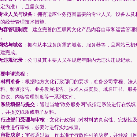
规定为准），且需实缴。
专业人员与设备
：拥有适应业务范围需要的专业人员、设备以及
应的经营管理技术措施。
内容管理制度
：建立完善的互联网文化产品内容自审和运营管理
度。
网站与域名
：拥有从事业务所需的域名、服务器等，且网站已初
搭建完成。
无违规记录
：公司及其主要人员在规定年限内无违法违规记录。
主要申请流程
：
.
材料准备
：根据地方文化行政部门的要求，准备公司章程、法
资料、验资报告、业务发展报告、技术人员资质、域名证书、服
器协议、内容管理制度等一系列文件。
.
系统填报与提交
：通过当地“政务服务网”或指定系统进行在线填
报，并提交纸质或电子材料。
.
行政部门受理与审核
：文化行政部门对材料的真实性、完整性
合规性进行审核，必要时进行实地核查。
.
审批决定
：审核通过后，作出准予行政许可的决定，并颁发《